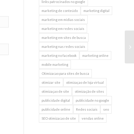
links patrocinados no google
marketing de conteúdo
marketing digital
marketing em midias sociais
marketing em redes sociais
marketing em sites de busca
In
marketing nas redes sociais
marketing no facebook
marketing online
mobile marketing
Otimizacao para sites de busca
otimizar site
otimizaçao de loja virtual
otimizaçao de site
otimização de sites
publicidade digital
publicidade no google
publicidade online
Redes sociais
seo
SEO otimizacao de site
vendas online