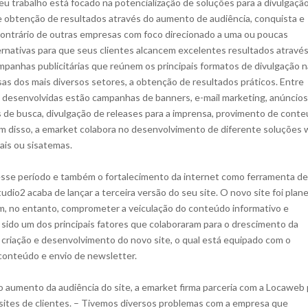
eu trabalho está focado na potencialização de soluções para a divulgaçã
 e obtenção de resultados através do aumento de audiência, conquista e
o contrário de outras empresas com foco direcionado a uma ou poucas
ernativas para que seus clientes alcancem excelentes resultados através
panhas publicitárias que reúnem os principais formatos de divulgação n
as dos mais diversos setores, a obtenção de resultados práticos. Entre
ne desenvolvidas estão campanhas de banners, e-mail marketing, anúncios
 de busca, divulgação de releases para a imprensa, provimento de conte
m disso, a emarket colabora no desenvolvimento de diferente soluções 
uais ou sisatemas.
sse período e também o fortalecimento da internet como ferramenta de
udio2 acaba de lançar a terceira versão do seu site. O novo site foi plan
sem, no entanto, comprometer a veiculação do conteúdo informativo e
sido um dos principais fatores que colaboraram para o drescimento da
 criação e desenvolvimento do novo site, o qual está equipado com o
conteúdo e envio de newsletter.
 aumento da audiência do site, a emarket firma parceria com a Locaweb 
ites de clientes. – Tivemos diversos problemas com a empresa que