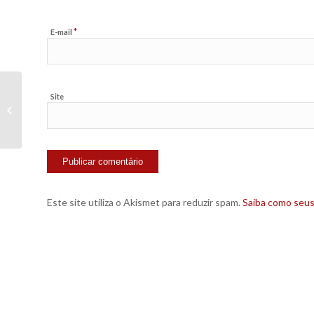
*
E-mail
Site
Guaraná Antarctica cria blog para
Kaká durante a Copa
Este site utiliza o Akismet para reduzir spam.
Saiba como seu