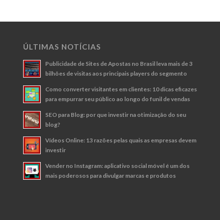
ÚLTIMAS NOTÍCIAS
Publicidade de Sites de Apostas no Brasil leva mais de 3
bilhões de visitas aos principais players do segmento
Como converter visitantes em clientes: 10 dicas eficazes
para empurrar seu público ao longo do funil de vendas
SEO para Blog: por que investir na otimização do seu
blog?
Vídeos Online: 13 razões pelas quais as empresas devem
investir
Vender no Instagram: aplicativo social móvel é um dos
mais poderosos para divulgar marcas e produtos