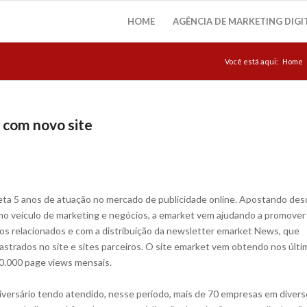
HOME
AGÊNCIA DE MARKETING DIGI
Você está aqui:
Home
com novo site
ta 5 anos de atuação no mercado de publicidade online. Apostando des
omo veículo de marketing e negócios, a emarket vem ajudando a promover
gos relacionados e com a distribuição da newsletter emarket News, que
astrados no site e sites parceiros. O site emarket vem obtendo nos últi
0.000 page views mensais.
iversário tendo atendido, nesse período, mais de 70 empresas em diver