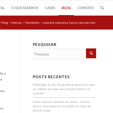
TAL
O QUE FAZEMOS
CASES
BLOG
CONTATO
/
Blog
/
Notícias
/
Novidades
/
emarket comemora 5 anos com novo site
PESQUISAR
de o
POSTS RECENTES
 a
Publicidade de Sites de Apostas no Brasil leva mais
de 3 bilhões de visitas aos principais players do
mos
segmento
Como converter visitantes em clientes: 10 dicas
eficazes para empurrar seu público ao longo do
sos
funil de vendas