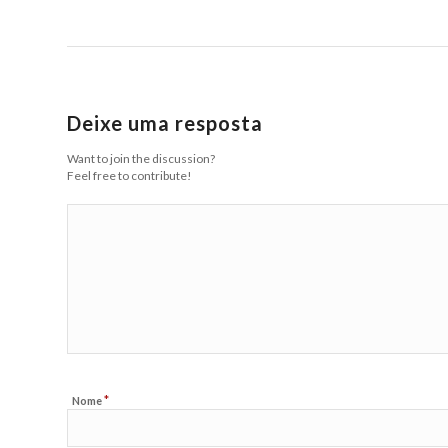
Deixe uma resposta
Want to join the discussion?
Feel free to contribute!
*
Nome