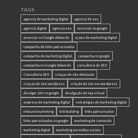
TAGS
agencia de marketing digital
agencia de seo
agencia digital
agencia seo
anunciar no google
anunciar no Google Adwords
ações de marketing digital
campanha de links patrocinados
campanha de marketing digital
campanha no google
campanha no Google Adwords
consultoria de SEO
Consultoria SEO
criaçao de site otimizado
criaçao de site wordpress
criação de site em wordpress
divulgar site no google
divulgação de loja virtual
empresa de marketing digital
estratégias de marketing digital
inbound marketing
link building
links patrocinados
links patrocinados no google
marketing de conteúdo
marketing digital
marketing em midias sociais