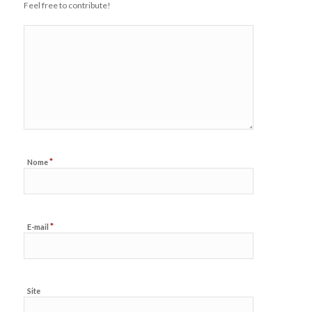
Feel free to contribute!
*
Nome
*
E-mail
Site