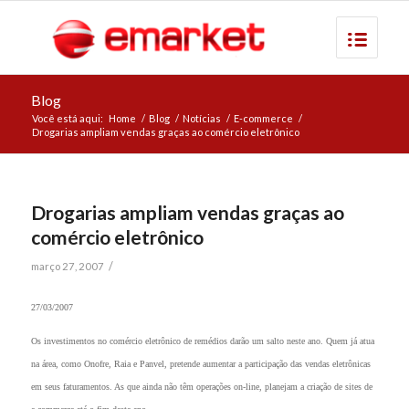
Blog
Você está aqui:
Home
/
Blog
/
Notícias
/
E-commerce
/
Drogarias ampliam vendas graças ao comércio eletrônico
Drogarias ampliam vendas graças ao
comércio eletrônico
/
março 27, 2007
27/03/2007
Os investimentos no comércio eletrônico de remédios darão um salto neste ano. Quem já atua
na área, como Onofre, Raia e Panvel, pretende aumentar a participação das vendas eletrônicas
em seus faturamentos. As que ainda não têm operações on-line, planejam a criação de sites de