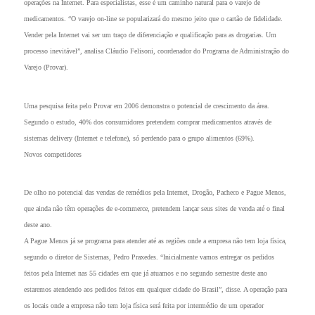
operações na Internet. Para especialistas, esse é um caminho natural para o varejo de
medicamentos. “O varejo on-line se popularizará do mesmo jeito que o cartão de fidelidade.
Vender pela Internet vai ser um traço de diferenciação e qualificação para as drogarias. Um
processo inevitável”, analisa Cláudio Felisoni, coordenador do Programa de Administração do
Varejo (Provar).
Uma pesquisa feita pelo Provar em 2006 demonstra o potencial de crescimento da área.
Segundo o estudo, 40% dos consumidores pretendem comprar medicamentos através de
sistemas delivery (Internet e telefone), só perdendo para o grupo alimentos (69%).
Novos competidores
De olho no potencial das vendas de remédios pela Internet, Drogão, Pacheco e Pague Menos,
que ainda não têm operações de e-commerce, pretendem lançar seus sites de venda até o final
deste ano.
A Pague Menos já se programa para atender até as regiões onde a empresa não tem loja física,
segundo o diretor de Sistemas, Pedro Praxedes. “Inicialmente vamos entregar os pedidos
feitos pela Internet nas 55 cidades em que já atuamos e no segundo semestre deste ano
estaremos atendendo aos pedidos feitos em qualquer cidade do Brasil”, disse. A operação para
os locais onde a empresa não tem loja física será feita por intermédio de um operador