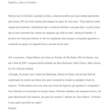
logístico, como os Correios.
Mesmo sem ter iniciado a operação on-line, a empresa acredita que essas vendas representem
pelo menos 20% do total vendido pela drogaria no prazo de cinco anos. “Este canal de venda
sempre nos interessou. Acreditamos que o comércio eletrônico vem para ficar, e a prova disso
são as taxas crescentes das vendas das empresas que estão na rede”, destacou Praxedes. O
processo de venda pela Internet só não foi implantado antes porque a companhia aguardava a
conclusão do projeto de expansão física, iniciado há dez anos.
Até o momento, a Pague Menos tem lojas nos Estados de São Paulo e Rio de Janeiro, mas
até o final de 2007 a empresa abrirá unidades em Belo Horizonte, Mato Grosso, Mato Grosso
do Sul e Distrito Federal.
A Drogão, de acordo com o diretor de Marketing, Nelson de Paula, está em fase final da
implantação do estudo que durou dois anos e resultará na criação na operação virtual da
empresa. “A dificuldade estava em achar uma forma de logística que agradasse à companhia e
fosse eficiente ao consumidor ao mesmo tempo. Pretendo trabalhar com esquemas mistos, em
parte administrado pela empresa, em parte por terceiros”, afirmou ele. Para Nelson, “a Internet
é uma opção inevitável ao varejo”.
Parceria