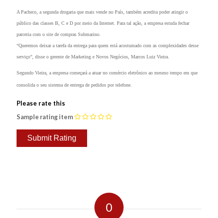
A Pacheco, a segunda drogaria que mais vende no País, também acredita poder atingir o
público das classes B, C e D por meio da Internet. Para tal ação, a empresa estuda fechar
parceria com o site de compras Submarino.
“Queremos deixar a tarefa da entrega para quem está acostumado com as complexidades desse
serviço”, disse o gerente de Marketing e Novos Negócios, Marcos Luiz Vieira.
Segundo Vieira, a empresa começará a atuar no comércio eletrônico ao mesmo tempo em que
consolida o seu sistema de entrega de pedidos por telefone.
Please rate this
Sample rating item
0