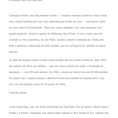
e-commerce até o fim deste ano.
A Drogaria Onofre, uma das pioneiras na área — a empresa começou a atuar no varejo virtual
com a marca Farmácia em Casa, hoje rebatizada para Onofre em Casa — está prestes a abrir
um novo centro de distribuição. “Neste ano vamos trabalhar o site, uma ferramenta com
grande potencial”, afirmou a gerente de Marketing, Ana D’Arco. O novo centro, que será
instalado na Vila Leopoldina, em São Paulo, ajudará a atender à demanda das vendas pela
Rede e permitirá a desativação da atual unidade, que fica na Praça da Sé, também na capital
paulista.
As ações de empresa visam a mudar a atual situação das suas vendas eletrônicas. Hoje, 80%
dos pedidos são feitos por telefone — que tem custos maiores por exigir a contratação de
atendentes — e só 20% pela Internet. Em 2005, a receita da Onofre ficou em R$ 400 milhões.
No mundo real, a empresa planeja a abertura de uma nova unidade em Ipanema (RJ). Com
isso, sua rede atingirá a marca de 33 pontos de venda.
Caminho natural
A rede Droga Raia, com 152 filiais distribuídas por São Paulo, Rio de Janeiro, Minas Gerais e
Paraná, e a Panvel, companhia com capital aberto sediada no Rio Grande do Sul, também têm