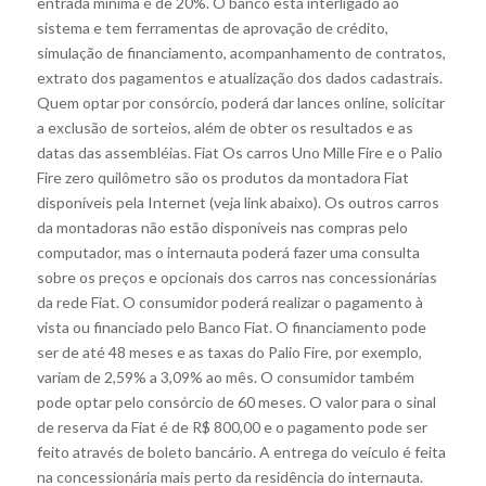
entrada mínima é de 20%. O banco está interligado ao
sistema e tem ferramentas de aprovação de crédito,
simulação de financiamento, acompanhamento de contratos,
extrato dos pagamentos e atualização dos dados cadastrais.
Quem optar por consórcio, poderá dar lances online, solicitar
a exclusão de sorteios, além de obter os resultados e as
datas das assembléias. Fiat Os carros Uno Mille Fire e o Palio
Fire zero quilômetro são os produtos da montadora Fiat
disponíveis pela Internet (veja link abaixo). Os outros carros
da montadoras não estão disponíveis nas compras pelo
computador, mas o internauta poderá fazer uma consulta
sobre os preços e opcionais dos carros nas concessionárias
da rede Fiat. O consumidor poderá realizar o pagamento à
vista ou financiado pelo Banco Fiat. O financiamento pode
ser de até 48 meses e as taxas do Palio Fire, por exemplo,
variam de 2,59% a 3,09% ao mês. O consumidor também
pode optar pelo consórcio de 60 meses. O valor para o sinal
de reserva da Fiat é de R$ 800,00 e o pagamento pode ser
feito através de boleto bancário. A entrega do veículo é feita
na concessionária mais perto da residência do internauta.