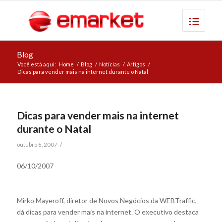
Blog
Você está aqui:
Home
/
Blog
/
Notícias
/
Artigos
/
Dicas para vender mais na internet durante o Natal
Dicas para vender mais na internet
durante o Natal
/
outubro 6, 2007
06/10/2007
Mirko Mayeroff, diretor de Novos Negócios da WEBTraffic,
dá dicas para vender mais na internet. O executivo destaca