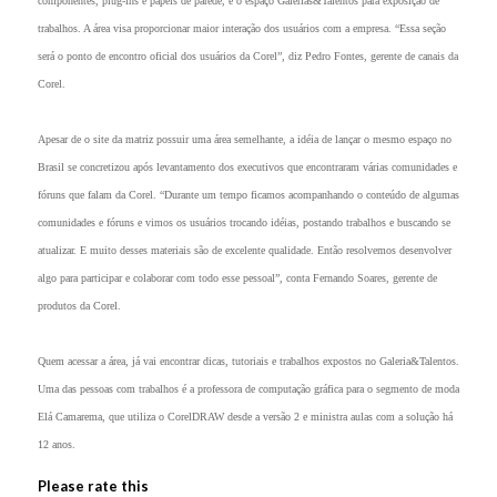
componentes, plug-ins e papéis de parede, e o espaço Galerias&Talentos para exposição de
trabalhos. A área visa proporcionar maior interação dos usuários com a empresa. “Essa seção
será o ponto de encontro oficial dos usuários da Corel”, diz Pedro Fontes, gerente de canais da
Corel.
Apesar de o site da matriz possuir uma área semelhante, a idéia de lançar o mesmo espaço no
Brasil se concretizou após levantamento dos executivos que encontraram várias comunidades e
fóruns que falam da Corel. “Durante um tempo ficamos acompanhando o conteúdo de algumas
comunidades e fóruns e vimos os usuários trocando idéias, postando trabalhos e buscando se
atualizar. E muito desses materiais são de excelente qualidade. Então resolvemos desenvolver
algo para participar e colaborar com todo esse pessoal”, conta Fernando Soares, gerente de
produtos da Corel.
Quem acessar a área, já vai encontrar dicas, tutoriais e trabalhos expostos no Galeria&Talentos.
Uma das pessoas com trabalhos é a professora de computação gráfica para o segmento de moda
Elá Camarema, que utiliza o CorelDRAW desde a versão 2 e ministra aulas com a solução há
12 anos.
Please rate this