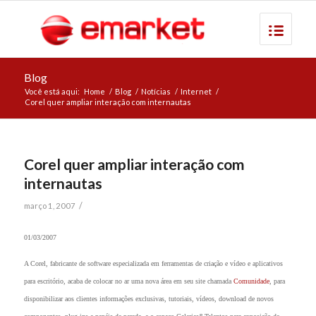
Blog
Você está aqui:
Home
/
Blog
/
Notícias
/
Internet
/
Corel quer ampliar interação com internautas
Corel quer ampliar interação com
internautas
/
março 1, 2007
01/03/2007
A Corel, fabricante de software especializada em ferramentas de criação e vídeo e aplicativos
para escritório, acaba de colocar no ar uma nova área em seu site chamada
Comunidade
, para
disponibilizar aos clientes informações exclusivas, tutoriais, vídeos, download de novos