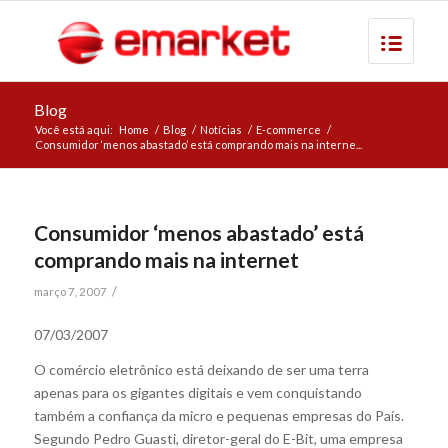
Blog
Você está aqui:
Home
/
Blog
/
Notícias
/
E-commerce
/
Consumidor ‘menos abastado’ está comprando mais na interne...
Consumidor ‘menos abastado’ está
comprando mais na internet
/
março 7, 2007
07/03/2007
O comércio eletrônico está deixando de ser uma terra
apenas para os gigantes digitais e vem conquistando
também a confiança da micro e pequenas empresas do País.
Segundo Pedro Guasti, diretor-geral do E-Bit, uma empresa