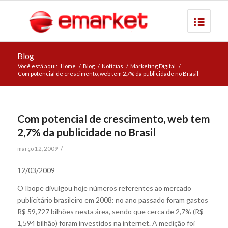
Blog
Você está aqui:
Home
/
Blog
/
Notícias
/
Marketing Digital
/
Com potencial de crescimento, web tem 2,7% da publicidade no Brasil
Com potencial de crescimento, web tem
2,7% da publicidade no Brasil
/
março 12, 2009
12/03/2009
O Ibope divulgou hoje números referentes ao mercado
publicitário brasileiro em 2008: no ano passado foram gastos
R$ 59,727 bilhões nesta área, sendo que cerca de 2,7% (R$
1,594 bilhão) foram investidos na internet. A medição foi