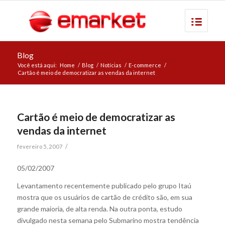
Blog
Você está aqui:
Home
/
Blog
/
Notícias
/
E-commerce
/
Cartão é meio de democratizar as vendas da internet
Cartão é meio de democratizar as
vendas da internet
/
fevereiro 5, 2007
05/02/2007
Levantamento recentemente publicado pelo grupo Itaú
mostra que os usuários de cartão de crédito são, em sua
grande maioria, de alta renda. Na outra ponta, estudo
divulgado nesta semana pelo Submarino mostra tendência