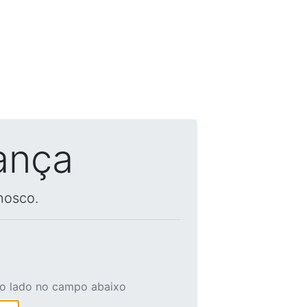
ança
nosco.
ao lado no campo abaixo