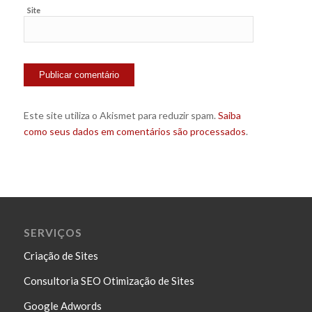
Site
Este site utiliza o Akismet para reduzir spam.
Saiba
como seus dados em comentários são processados
.
SERVIÇOS
Criação de Sites
Consultoria SEO Otimização de Sites
Google Adwords