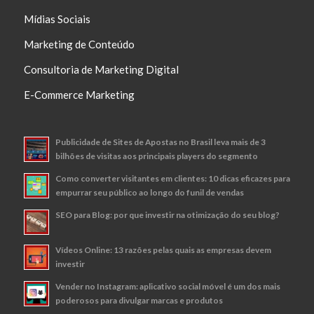
Mídias Sociais
Marketing de Conteúdo
Consultoria de Marketing Digital
E-Commerce Marketing
Publicidade de Sites de Apostas no Brasil leva mais de 3
bilhões de visitas aos principais players do segmento
Como converter visitantes em clientes: 10 dicas eficazes para
empurrar seu público ao longo do funil de vendas
SEO para Blog: por que investir na otimização do seu blog?
Vídeos Online: 13 razões pelas quais as empresas devem
investir
Vender no Instagram: aplicativo social móvel é um dos mais
poderosos para divulgar marcas e produtos