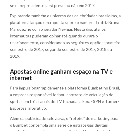
se o ex-presidente será preso ou não em 2017.
Explorando também o universo das celebridades brasileiras, a
plataforma lançou uma aposta sobre o namoro da atriz Bruna
Marquezine com o jogador Neymar. Nesta disputa, os
internautas puderam opinar até quando durará o
relacionamento, considerando as seguintes opções: primeiro
semestre de 2017, segundo semestre de 2017, 2018 ou
2019.
Apostas online ganham espaço na TV e
internet
Para impulsionar rapidamente a plataforma Bumbet no Brasil,
a empresa responsável fechou contrato de veiculação de
spots com três canais de TV fechada: a Fox, ESPN e Turner-
Esportes Interativo.
Além da publicidade televisiva, o “roteiro” de marketing para
o Bumbet contempla uma série de estratégias digitais