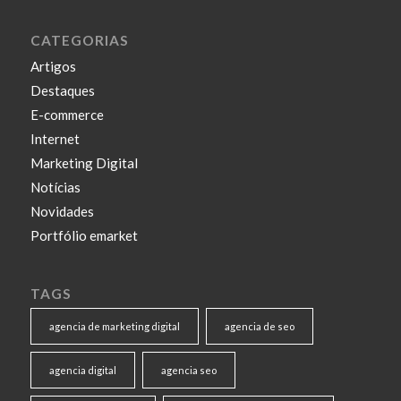
CATEGORIAS
Artigos
Destaques
E-commerce
Internet
Marketing Digital
Notícias
Novidades
Portfólio emarket
TAGS
agencia de marketing digital
agencia de seo
agencia digital
agencia seo