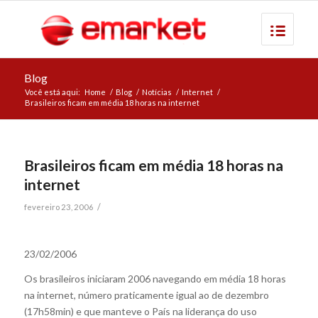
Blog
Você está aqui:
Home
/
Blog
/
Notícias
/
Internet
/
Brasileiros ficam em média 18 horas na internet
Brasileiros ficam em média 18 horas na
internet
/
fevereiro 23, 2006
23/02/2006
Os brasileiros iniciaram 2006 navegando em média 18 horas
na internet, número praticamente igual ao de dezembro
(17h58min) e que manteve o País na liderança do uso