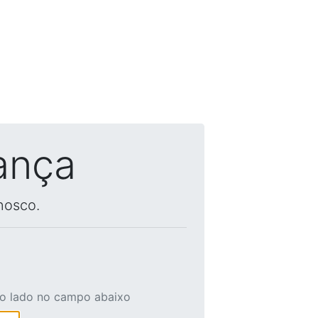
ança
nosco.
ao lado no campo abaixo