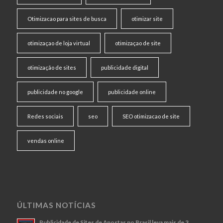
Otimizacao para sites de busca
otimizar site
otimizaçao de loja virtual
otimizaçao de site
otimização de sites
publicidade digital
publicidade no google
publicidade online
Redes sociais
seo
SEO otimizacao de site
vendas online
ÚLTIMAS NOTÍCIAS
Publicidade de Sites de Apostas no Brasil leva mais de 3