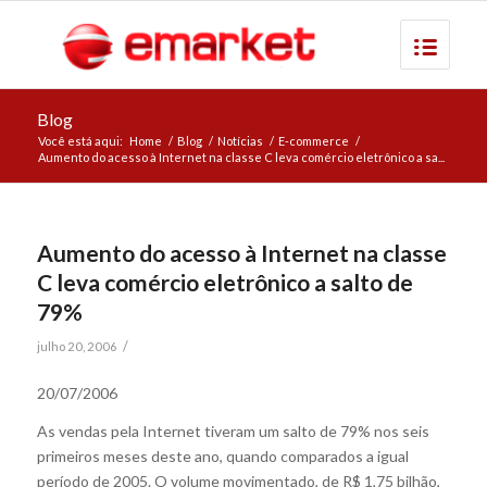
Blog
Você está aqui:
Home
/
Blog
/
Notícias
/
E-commerce
/
Aumento do acesso à Internet na classe C leva comércio eletrônico a sa...
Aumento do acesso à Internet na classe
C leva comércio eletrônico a salto de
79%
/
julho 20, 2006
20/07/2006
As vendas pela Internet tiveram um salto de 79% nos seis
primeiros meses deste ano, quando comparados a igual
período de 2005. O volume movimentado, de R$ 1,75 bilhão,