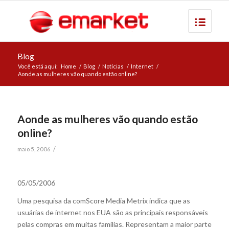
Blog
Você está aqui:
Home
/
Blog
/
Notícias
/
Internet
/
Aonde as mulheres vão quando estão online?
Aonde as mulheres vão quando estão
online?
/
maio 5, 2006
05/05/2006
Uma pesquisa da comScore Media Metrix indica que as
usuárias de internet nos EUA são as principais responsáveis
pelas compras em muitas famílias. Representam a maior parte