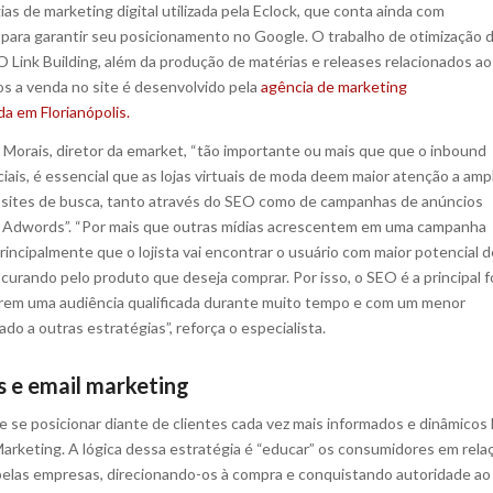
as de marketing digital utilizada pela Eclock, que conta ainda com
para garantir seu posicionamento no Google. O trabalho de otimização 
O Link Building, além da produção de matérias e releases relacionados ao
s a venda no site é desenvolvido pela
agência de marketing
da em Florianópolis.
Morais, diretor da emarket, “tão importante ou mais que que o inbound
iais, é essencial que as lojas virtuais de moda deem maior atenção a ampl
 sites de busca, tanto através do SEO como de campanhas de anúncios
 Adwords”. “Por mais que outras mídias acrescentem em uma campanha
incipalmente que o lojista vai encontrar o usuário com maior potencial d
curando pelo produto que deseja comprar. Por isso, o SEO é a principal 
ntirem uma audiência qualificada durante muito tempo e com um menor
o a outras estratégias”, reforça o especialista.
s e email marketing
e se posicionar diante de clientes cada vez mais informados e dinâmicos 
arketing. A lógica dessa estratégia é “educar” os consumidores em rela
pelas empresas, direcionando-os à compra e conquistando autoridade ao