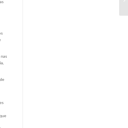
 as
os
e
 nas
ia,
ode
es
 que