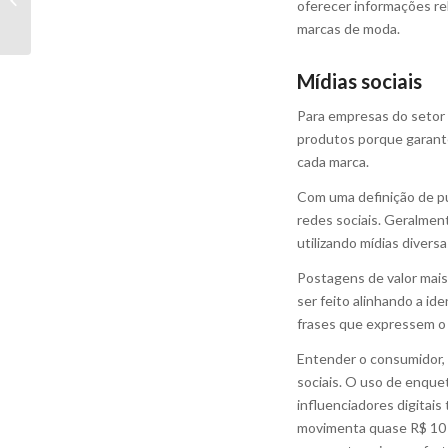
oferecer informações re
pode ser influenciado
marcas de moda.
por ações de mar...
Mídias sociais
Para empresas do setor d
produtos porque garante
cada marca.
Com uma definição de pú
redes sociais. Geralmen
utilizando mídias diver
Postagens de valor mais
ser feito alinhando a id
frases que expressem o 
Entender o consumidor, 
sociais. O uso de enquet
influenciadores digitai
movimenta quase R$ 10 b