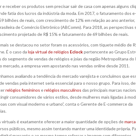
r e receber os produtos sem precisar sair de casa com apenas alguns cli
de fatia dos lucros da indústria da moda. Em 2017, o faturamento dos e
 bilhões de reais, com crescimento de 12% em relação ao ano anterior,
asileira de Comércio Eletrônico (ABComm). Para 2018, as perspectivas 
scimento projetado de R$ 15% e faturamento de 69 bilhões de reais.
mais se destacou no setor foram os acessórios, com tíquete médio de R
ne. É o caso da
loja virtual de relógios
Eclock
pertencente ao Grupo Estr
 do segmento de vendas de relógios e joias da região Metropolitana do 
 no mercado, a empresa vem apostando nas vendas online desde 2011.
ínhamos avaliando a tendência do mercado varejista e concluímos que es
e vendas pela internet seria essencial para o nosso grupo. Para isso, d
cer
relógios femininos
e
relógios masculinos
das principais marcas nacion
ingir consumidores de vários estilos, desde mulheres mais ligadas à mod
soas com visual moderno e urbano”, conta o Gerente de E-commerce da
ias.
as virtuais é exatamente oferecer a maior quantidade de opções de
marca
versos públicos, mesmo assim tentando manter uma identidade própria. P
a digital marcante e ao mesmo tempo reforçar a imagem com diferentes