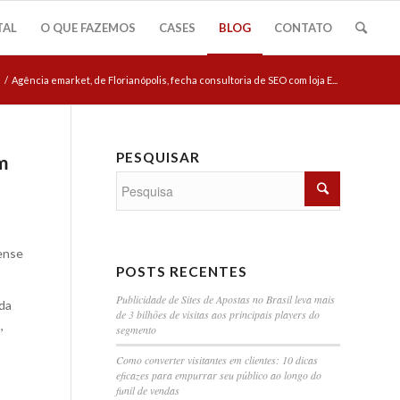
TAL
O QUE FAZEMOS
CASES
BLOG
CONTATO
/
Agência emarket, de Florianópolis, fecha consultoria de SEO com loja E...
PESQUISAR
om
ense
POSTS RECENTES
Publicidade de Sites de Apostas no Brasil leva mais
oda
de 3 bilhões de visitas aos principais players do
,
segmento
Como converter visitantes em clientes: 10 dicas
eficazes para empurrar seu público ao longo do
funil de vendas