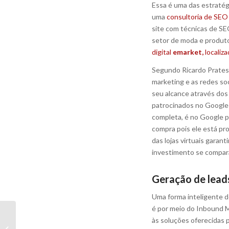
Essa é uma das estratégi
uma
consultoria de SEO
site com técnicas de SE
setor de moda e produto
digital
emarket,
localiza
Segundo Ricardo Prates 
marketing e as redes soc
seu alcance através dos
patrocinados no Google
completa, é no Google pr
compra pois ele está pro
das lojas virtuais gara
investimento se comparad
Geração de lead
Uma forma inteligente d
é por meio do Inbound M
Comportamento do
às soluções oferecidas 
consumidor online