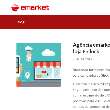
Blog
Agência emarket
loja E-clock
/
junho 14, 2018
Buscando fortalecer im
para campanha de SEO.
Com mais de 365 mil emp
segue como um dos que m
com crescimento de 8,8%
positivas para 2018. Al
vendas do segmento de 