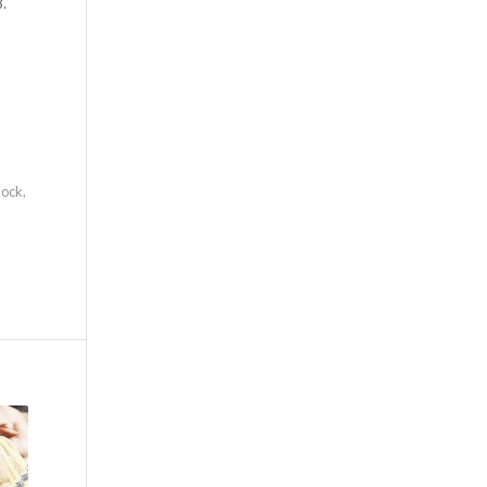
.
clock
,