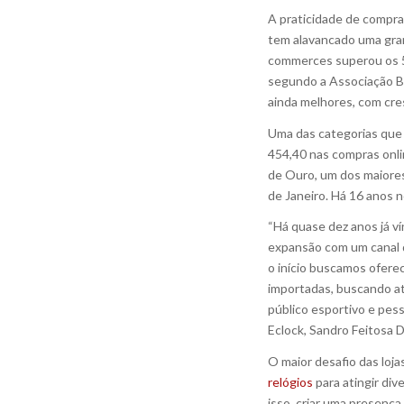
A praticidade de compra
tem alavancado uma gran
commerces superou os 59
segundo a Associação Br
ainda melhores, com cre
Uma das categorias que 
454,40 nas compras onli
de Ouro, um dos maiores
de Janeiro. Há 16 anos
“Há quase dez anos já v
expansão com um canal d
o início buscamos ofere
importadas, buscando at
público esportivo e pes
Eclock, Sandro Feitosa D
O maior desafio das loj
relógios
para atingir di
isso, criar uma presenç