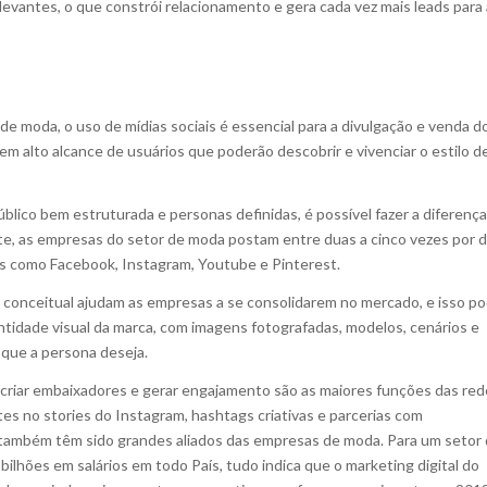
levantes, o que constrói relacionamento e gera cada vez mais leads para
e moda, o uso de mídias sociais é essencial para a divulgação e venda d
m alto alcance de usuários que poderão descobrir e vivenciar o estilo d
blico bem estruturada e personas definidas, é possível fazer a diferença
te, as empresas do setor de moda postam entre duas a cinco vezes por d
sas como Facebook, Instagram, Youtube e Pinterest.
 conceitual ajudam as empresas a se consolidarem no mercado, e isso p
entidade visual da marca, com imagens fotografadas, modelos, cenários e
que a persona deseja.
criar embaixadores e gerar engajamento são as maiores funções das red
es no stories do Instagram, hashtags criativas e parcerias com
s também têm sido grandes aliados das empresas de moda. Para um setor
ilhões em salários em todo País, tudo indica que o marketing digital do