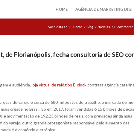
HOME
AGÊNCIA DE MARKETING DIGI
Você está aqui:
Home
/
Blog
/
Notícias
/
E-commerce
, de Florianópolis, fecha consultoria de SEO c
agem e audiência,
loja virtual de relógios E-clock
contrata agência catarin
resas de varejo e cerca de 680 mil postos de trabalho, o mercado de m
ais cresce no Brasil. Só em 2017, foram vendidas 6,15 bilhões de peças
 e movimentação de 192,23 bilhões de reais, com previsões ainda mais
ém do varejo, outro grande protagonista responsável pelo aumento das
moda é o comércio eletrônico