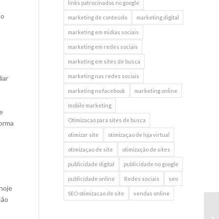
links patrocinados no google
do
marketing de conteúdo
marketing digital
marketing em midias sociais
marketing em redes sociais
marketing em sites de busca
marketing nas redes sociais
iar
marketing no facebook
marketing online
mobile marketing
e
Otimizacao para sites de busca
forma
otimizar site
otimizaçao de loja virtual
otimizaçao de site
otimização de sites
publicidade digital
publicidade no google
publicidade online
Redes sociais
seo
hoje
SEO otimizacao de site
vendas online
ção