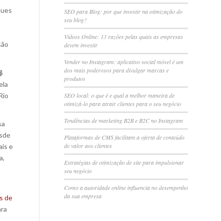
ques
SEO para Blog: por que investir na otimização do
seu blog?
-
Vídeos Online: 13 razões pelas quais as empresas
são
devem investir
Vender no Instagram: aplicativo social móvel é um
dos mais poderosos para divulgar marcas e
$
produtos
ela
Rio
SEO local: o que é e qual a melhor maneira de
otimizá-lo para atrair clientes para o seu negócio
Tendências de marketing B2B e B2C no Instagram
sa
esde
Plataformas de CMS facilitam a oferta de conteúdo
de valor aos clientes
ais e
a,
Estratégias de otimização de site para impulsionar
seu negócio
Como a autoridade online influencia no desempenho
da sua empresa
s de
ara