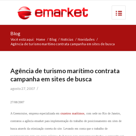
Blog
Você está aqui:
Home
/
Blog
/
Notícias
/
Novidades
/
Agência de turismo marítimo contrata campanha em sites de busca
Agência de turismo marítimo contrata
campanha em sites de busca
/
agosto 27, 2007
27/08/2007
A Greencruise, empresa especializada em
cruzeiros marítimos
, com sede no Rio de Janeiro,
contratou a agência emarket para implementação do trabalho de posicionamento em sites de
busca através da otimização correta do site. Levando em conta que o trabalho de