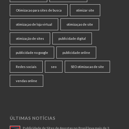
Otimizacao para sites de busca
otimizar site
otimizaçao de loja virtual
otimizaçao de site
otimização de sites
publicidade digital
publicidade no google
publicidade online
Redes sociais
seo
SEO otimizacao de site
vendas online
ÚLTIMAS NOTÍCIAS
Publicidade de Sites de Apostas no Brasil leva mais de 3