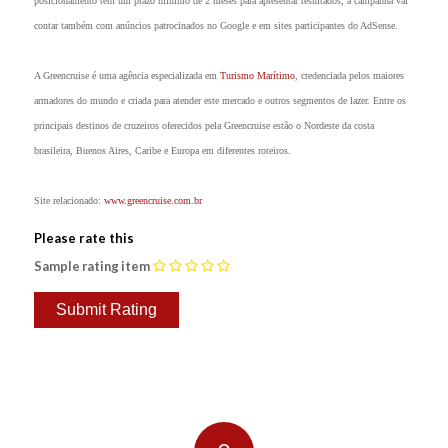
posicionamento tem um prazo mínimo de 2 meses para apresentar resultados, a campanha vai
contar também com anúncios patrocinados no Google e em sites participantes do AdSense.
A Greencruise é uma agência especializada em
Turismo Marítimo
, credenciada pelos maiores
armadores do mundo e criada para atender este mercado e outros segmentos de lazer. Entre os
principais destinos de cruzeiros oferecidos pela Greencruise estão o Nordeste da costa
brasileira, Buenos Aires, Caribe e Europa em diferentes roteiros.
Site relacionado:
www.greencruise.com.br
Please rate this
Sample rating item