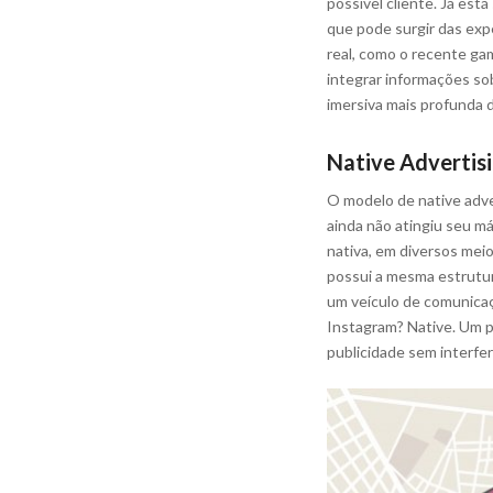
possível cliente. Já est
que pode surgir das exp
real, como o recente g
integrar informações sob
imersiva mais profunda 
Native Advertis
O modelo de native adver
ainda não atingiu seu m
nativa, em diversos meio
possui a mesma estrutur
um veículo de comunica
Instagram? Native. Um pu
publicidade sem interfer