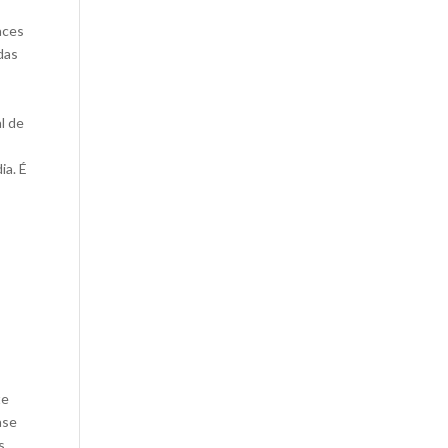
aces
das
l de
ia. É
te
ase
s.