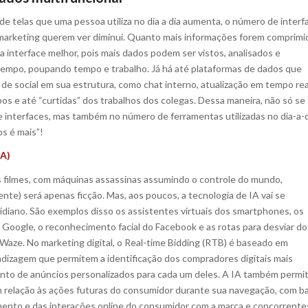
e telas que uma pessoa utiliza no dia a dia aumenta, o número de interf
 marketing querem ver diminui. Quanto mais informações forem comprimi
 interface melhor, pois mais dados podem ser vistos, analisados e
mpo, poupando tempo e trabalho. Já há até plataformas de dados que
s de social em sua estrutura, como chat interno, atualização em tempo rea
pos e até “curtidas” dos trabalhos dos colegas. Dessa maneira, não só se
interfaces, mas também no número de ferramentas utilizadas no dia-a-d
s é mais”!
IA)
 filmes, com máquinas assassinas assumindo o controle do mundo,
nte) será apenas ficção. Mas, aos poucos, a tecnologia de IA vai se
tidiano. São exemplos disso os assistentes virtuais dos smartphones, os
 Google, o reconhecimento facial do Facebook e as rotas para desviar do
 Waze. No marketing digital, o Real-time Bidding (RTB) é baseado em
dizagem que permitem a identificação dos compradores digitais mais
ento de anúncios personalizados para cada um deles. A IA também permi
em relação às ações futuras do consumidor durante sua navegação, com b
ento e das interações online do consumidor com a marca e concorrente