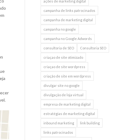
ico
ações de marketing digital
ndo
campanha de links patrocinados
dem
campanha de marketing digital
campanha no google
campanha no Google Adwords
consultoria de SEO
Consultoria SEO
as
criaçao de site otimizado
criaçao de site wordpress
que
criação de site em wordpress
eja
divulgar site no google
recer
divulgação de loja virtual
el.
empresa de marketing digital
estratégias de marketing digital
inbound marketing
link building
links patrocinados