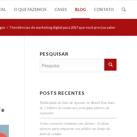
TAL
O QUE FAZEMOS
CASES
BLOG
CONTATO
igos
/
7 tendências de marketing digital para 2017 que você precisa saber
PESQUISAR
POSTS RECENTES
Publicidade de Sites de Apostas no Brasil leva mais
de 3 bilhões de visitas aos principais players do
 e
segmento
Como converter visitantes em clientes: 10 dicas
eficazes para empurrar seu público ao longo do
funil de vendas