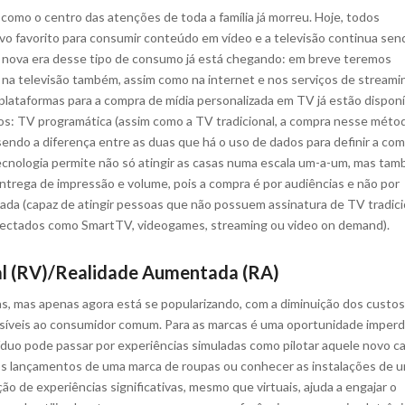
como o centro das atenções de toda a família já morreu. Hoje, todos
vo favorito para consumir conteúdo em vídeo e a televisão continua sen
 nova era desse tipo de consumo já está chegando: em breve teremos
na televisão também, assim como na internet e nos serviços de streami
plataformas para a compra de mídia personalizada em TV já estão disponí
pos: TV programática (assim como a TV tradicional, a compra nesse méto
sendo a diferença entre as duas que há o uso de dados para definir a com
cnologia permite não só atingir as casas numa escala um-a-um, mas ta
ntrega de impressão e volume, pois a compra é por audiências e não por
da (capaz de atingir pessoas que não possuem assinatura de TV tradici
nectados como SmartTV, videogames, streaming ou video on demand).
al (RV)/Realidade Aumentada (RA)
as, mas apenas agora está se popularizando, com a diminuição dos custos
síveis ao consumidor comum. Para as marcas é uma oportunidade imperdí
víduo pode passar por experiências simuladas como pilotar aquele novo ca
 os lançamentos de uma marca de roupas ou conhecer as instalações de 
ção de experiências significativas, mesmo que virtuais, ajuda a engajar o