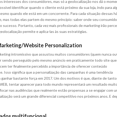
os interesses dos consumidores, mas só a geolocalização nos dá o mom
ossível identificar quando o cliente está próximo da sua loja, indo para a
 mesmo quando ele está em um concorrente. Para cada situação dessas h
e, mas todas elas partem do mesmo princípio: saber onde seu consumido
o sucesso. Portanto, cada vez mais profissionais de marketing irão perc
geolocalização permite e aplica-las às suas estratégias.
arketing/Website Personalization
keting intromissivo que assustou muitos consumidores (quem nunca ou
ar sendo perseguido pelo mesmo anúncio em praticamente todo site que
ecem ter finalmente percebido a importância de oferecer conteúdo
te. Isso significa que a personalização das campanhas é uma tendência
rá ganhar bastante força em 2017. Um dos motivos é que, diante de tanto
 WEB, tentar aparecer para todo mundo representará um resultado muit
focar nas audiências que realmente estão propensas a se engajar com 
alização será um grande diferencial competitivo nos próximos anos. E de
ados multifuncional