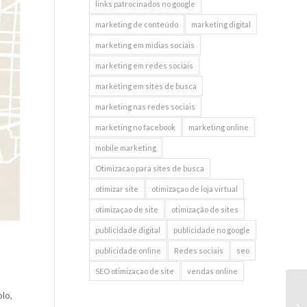
links patrocinados no google
marketing de conteúdo
marketing digital
marketing em midias sociais
marketing em redes sociais
marketing em sites de busca
marketing nas redes sociais
marketing no facebook
marketing online
mobile marketing
Otimizacao para sites de busca
otimizar site
otimizaçao de loja virtual
otimizaçao de site
otimização de sites
publicidade digital
publicidade no google
publicidade online
Redes sociais
seo
SEO otimizacao de site
vendas online
lo,