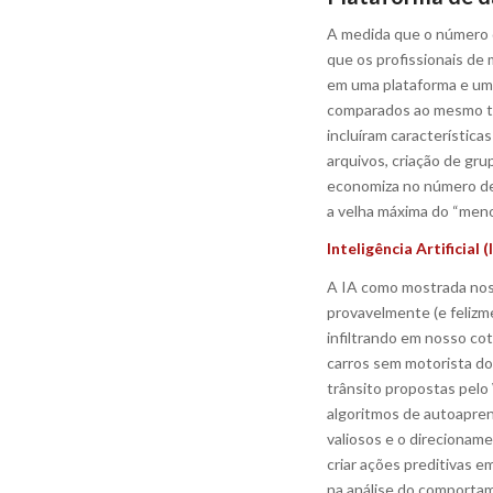
A medida que o número d
que os profissionais de
em uma plataforma e uma
comparados ao mesmo te
incluíram característica
arquivos, criação de gru
economiza no número de 
a velha máxima do “meno
Inteligência Artificial (
A IA como mostrada nos
provavelmente (e felizme
infiltrando em nosso co
carros sem motorista do
trânsito propostas pelo
algoritmos de autoapren
valiosos e o direcionam
criar ações preditivas 
na análise do comportam