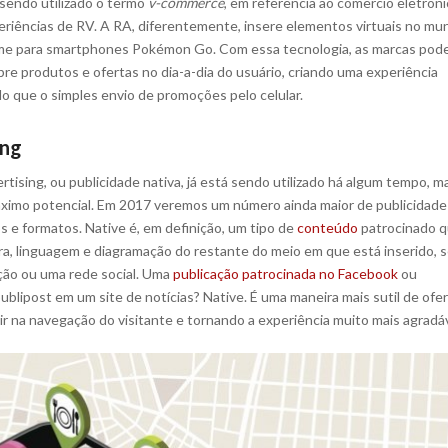
á sendo utilizado o termo
v-commerce
, em referência ao comercio eletrôn
eriências de RV. A RA, diferentemente, insere elementos virtuais no mu
ame para smartphones Pokémon Go. Com essa tecnologia, as marcas po
re produtos e ofertas no dia-a-dia do usuário, criando uma experiência
do que o simples envio de promoções pelo celular.
ing
tising, ou publicidade nativa, já está sendo utilizado há algum tempo, m
áximo potencial. Em 2017 veremos um número ainda maior de publicidade
s e formatos. Native é, em definição, um tipo de
conteúdo
patrocinado 
a, linguagem e diagramação do restante do meio em que está inserido, s
ção ou uma rede social. Uma
publicação patrocinada no Facebook
ou
blipost em um site de notícias? Native. É uma maneira mais sutil de ofe
ir na navegação do visitante e tornando a experiência muito mais agradáv