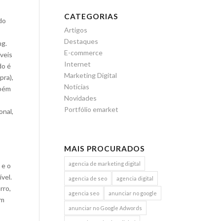
CATEGORIAS
do
Artigos
Destaques
ng.
E-commerce
veis
Internet
do é
Marketing Digital
pra),
Notícias
mbém
Novidades
Portfólio emarket
onal,
MAIS PROCURADOS
agencia de marketing digital
 e o
vel.
agencia de seo
agencia digital
rro,
agencia seo
anunciar no google
um
anunciar no Google Adwords