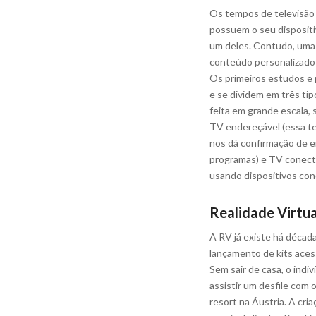
Os tempos de televisão 
possuem o seu dispositi
um deles. Contudo, uma
conteúdo personalizado 
Os primeiros estudos e 
e se dividem em três ti
feita em grande escala, 
TV endereçável (essa te
nos dá confirmação de e
programas) e TV conecta
usando dispositivos co
Realidade Virtu
A RV já existe há décad
lançamento de kits aces
Sem sair de casa, o indi
assistir um desfile com
resort na Áustria. A cria