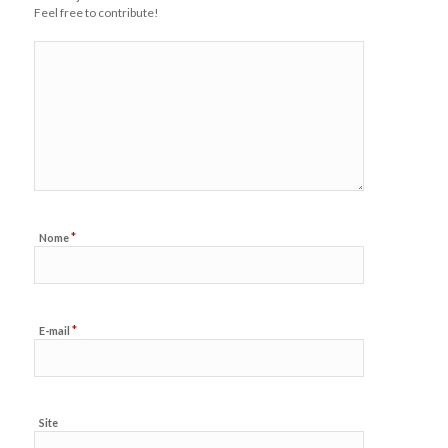
Feel free to contribute!
*
Nome
*
E-mail
Site