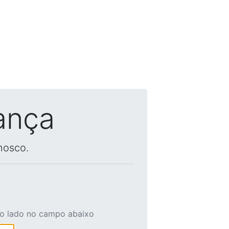
ança
nosco.
ao lado no campo abaixo