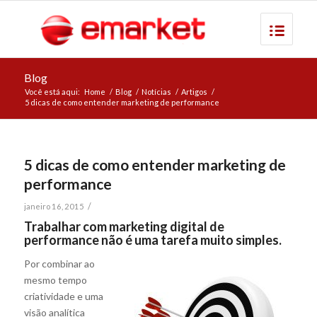
Blog
Você está aqui:
Home
/
Blog
/
Notícias
/
Artigos
/
5 dicas de como entender marketing de performance
5 dicas de como entender marketing de
performance
/
janeiro 16, 2015
Trabalhar com marketing digital de
performance não é uma tarefa muito simples.
Por combinar ao
mesmo tempo
criatividade e uma
visão analítica